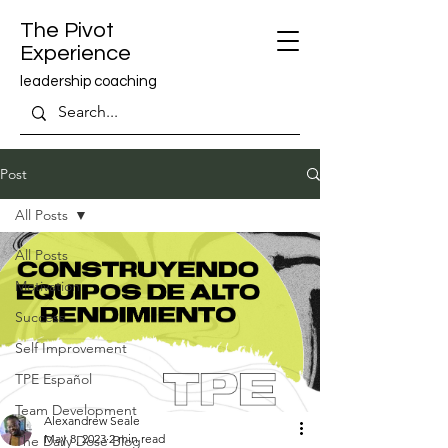
The Pivot
Experience
leadership coaching
Post
All Posts
All Posts
Motivation
Success
Self Improvement
TPE Español
Team Development
Alexandrew Seale
May 8, 2023
2 min read
The Daily Dose Blog