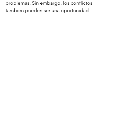
problemas. Sin embargo, los conflictos 
también pueden ser una oportunidad 
para el crecimiento y el aprendizaje si 
se manejan de manera efectiva. Los 
líderes pueden abordar conflictos y 
resolver problemas del equipo 
fomentando la comunicación abierta, 
fomentando la colaboración y 
brindando apoyo cuando sea 
necesario.
Para abordar conflictos y resolver 
problemas del equipo, los líderes 
deben identificar primero la fuente del 
problema y recopilar información de 
los miembros del equipo. Luego, 
deben facilitar
TPE Español