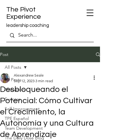
The Pivot
Experience
leadership coaching
Post
All Posts
Alexandrew Seale
All Posts
Sep 12, 2023
3 min read
Desbloqueando el
Motivation
Success
Potencial: Cómo Cultivar
Self Improvement
el Crecimiento, la
TPE Español
Autonomía y una Cultura
Team Development
de Aprendizaje
The Daily Dose Blog